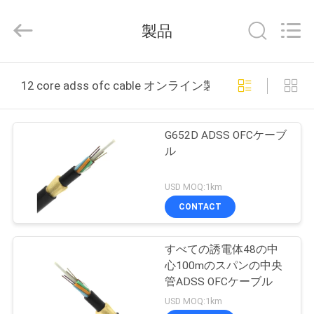
supplier.
Copyright
©
製品
2021
-
2026
Wuhan
Weiruo
家
Communication
12 core adss ofc cable オンライン製造
Tech.
Co.,Ltd.
All
Rights
プ
Reserved.
G652D ADSS OFCケーブ
ロ
ル
ダ
USD MOQ:1km
ク
CONTACT
ト
すべての誘電体48の中
心100mのスパンの中央
私
管ADSS OFCケーブル
USD MOQ:1km