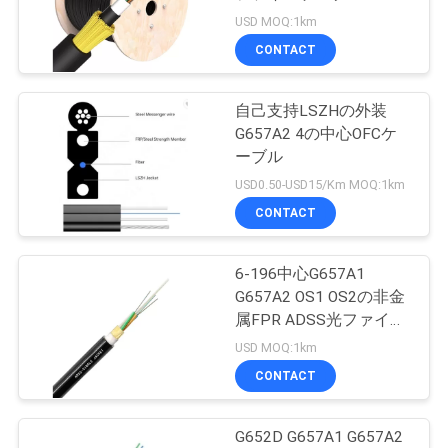
質
USD MOQ:1km
管
CONTACT
理
自己支持LSZHの外装
G657A2 4の中心OFCケ
私
ーブル
USD0.50-USD15/Km MOQ:1km
達
CONTACT
に
連
6-196中心G657A1
G657A2 OS1 OS2の非金
絡
属FPR ADSS光ファイバ
ケーブル
USD MOQ:1km
し
CONTACT
な
さ
G652D G657A1 G657A2