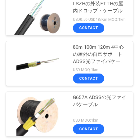
LSZHの外装FTTHの屋
い
内ドロップ・ケーブル
USD0.50-USD18/Km MOQ:1km
CONTACT
ニ
ュ
80m 100m 120m 4中心
の屋外の自己サポート
ー
ADSS光ファイバケーブ
ス
ル
USD MOQ:1km
CONTACT
場
G657A ADSSの光ファイ
合
バケーブル
USD MOQ:1km
地
CONTACT
図