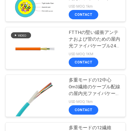
質
USD MOQ:1km
管
CONTACT
理
FTTHの堅い緩衝アンテ
ナおよび管のための屋内
私
光ファイバケーブル24
の中心GJFJV
USD MOQ:1KM
達
CONTACT
に
連
多重モードの12中心
Om3繊維のケーブル配線
絡
の屋内光ファイバケーブ
ル
USD MOQ:1km
し
CONTACT
な
さ
多重モードの12繊維