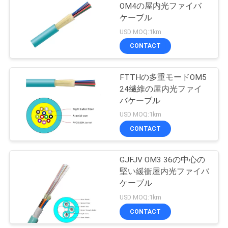
OM4の屋内光ファイバ
い
ケーブル
USD MOQ:1km
CONTACT
ニ
ュ
FTTHの多重モードOM5
24繊維の屋内光ファイ
ー
バケーブル
ス
USD MOQ:1km
CONTACT
場
GJFJV OM3 36の中心の
合
堅い緩衝屋内光ファイバ
ケーブル
USD MOQ:1km
地
CONTACT
図