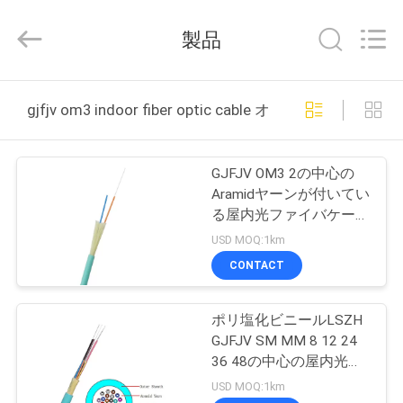
supplier.
Copyright
©
製品
2021
-
2026
Wuhan
Weiruo
家
Communication
gjfjv om3 indoor fiber optic cable オンライン製造
Tech.
Co.,Ltd.
All
Rights
プ
Reserved.
GJFJV OM3 2の中心の
ロ
Aramidヤーンが付いてい
る屋内光ファイバケーブ
ダ
ル
USD MOQ:1km
ク
CONTACT
ト
ポリ塩化ビニールLSZH
GJFJV SM MM 8 12 24
私
36 48の中心の屋内光フ
ァイバケーブル
USD MOQ:1km