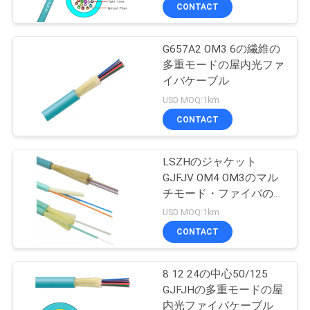
達
CONTACT
に
G657A2 OM3 6の繊維の
つ
多重モードの屋内光ファ
い
イバケーブル
USD MOQ:1km
て
CONTACT
工
LSZHのジャケット
GJFJV OM4 OM3のマル
場
チモード・ファイバの光
旅
ケーブル
USD MOQ:1km
CONTACT
行
8 12 24の中心50/125
品
GJFJHの多重モードの屋
内光ファイバケーブル