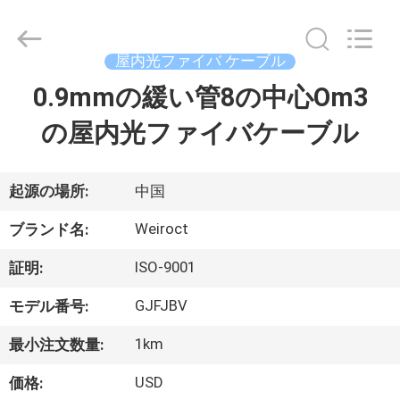
supplier.
Copyright
©
2021
-
屋内光ファイバ ケーブル
2026
Wuhan
Weiruo
0.9mmの緩い管8の中心Om3
家
Communication
Tech.
Co.,Ltd.
の屋内光ファイバケーブル
All
Rights
プ
Reserved.
ロ
起源の場所:
中国
ダ
Weiroct
ブランド名:
ク
ISO-9001
証明:
ト
GJFJBV
モデル番号:
1km
最小注文数量:
私
USD
価格: