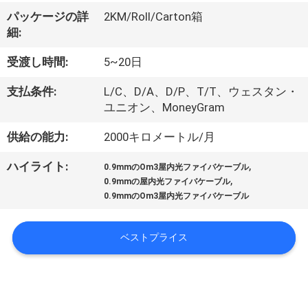
達
パッケージの詳
2KM/Roll/Carton箱
に
細:
つ
受渡し時間:
5~20日
い
支払条件:
L/C、D/A、D/P、T/T、ウェスタン・
て
ユニオン、MoneyGram
供給の能力:
2000キロメートル/月
工
,
ハイライト:
0.9mmのOm3屋内光ファイバケーブル
,
場
0.9mmの屋内光ファイバケーブル
0.9mmのOm3屋内光ファイバケーブル
旅
行
ベストプライス
品