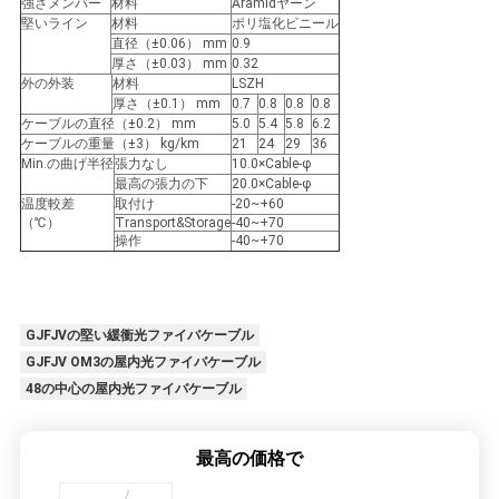
強さメンバー
材料
Aramidヤーン
堅いライン
材料
ポリ塩化ビニール
直径（±0.06） mm
0.9
PRIVACY
厚さ（±0.03） mm
0.32
外の外装
材料
LSZH
POLICY
厚さ（±0.1） mm
0.7
0.8
0.8
0.8
ケーブルの直径（±0.2） mm
5.0
5.4
5.8
6.2
ケーブルの重量（±3） kg/km
21
24
29
36
Min.の曲げ半径
張力なし
10.0×Cable-φ
最高の張力の下
20.0×Cable-φ
温度較差
取付け
-20~+60
（℃）
Transport&Storage
-40~+70
操作
-40~+70
GJFJVの堅い緩衝光ファイバケーブル
GJFJV OM3の屋内光ファイバケーブル
48の中心の屋内光ファイバケーブル
最高の価格で