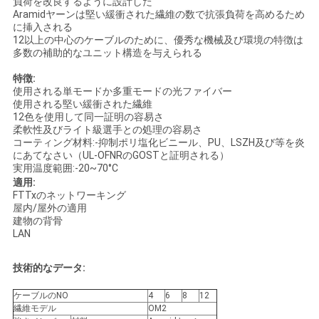
負荷を改良するように設計した
Aramidヤーンは堅い緩衝された繊維の数で抗張負荷を高めるため
い
に挿入される
12以上の中心のケーブルのために、優秀な機械及び環境の特徴は
多数の補助的なユニット構造を与えられる
ニ
特徴:
使用される単モードか多重モードの光ファイバー
ュ
使用される堅い緩衝された繊維
12色を使用して同一証明の容易さ
ー
柔軟性及びライト級選手との処理の容易さ
コーティング材料:-抑制ポリ塩化ビニール、PU、LSZH及び等を炎
ス
にあてなさい（UL-OFNRのGOSTと証明される）
実用温度範囲:-20~70°C
適用:
FTTxのネットワーキング
場
屋内/屋外の適用
建物の背骨
合
LAN
技術的なデータ:
地
ケーブルのNO
4
6
8
12
繊維モデル
OM2
図