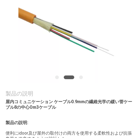
質
管
理
私
達
に
連
製品の説明
絡
屋内コミュニケーション ケーブル0.9mmの繊維光学の緩い管ケー
ブル8の中心Om3ケーブル
し
な
製品の説明:
便利にidoor及び屋外の取付けの両方を使用する柔軟性および抗張
さ