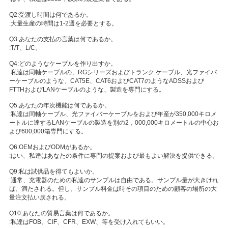
Q2:受渡し時間は何であるか。
:大量生産の時間は1-2週を必要とする。
Q3:あなたの支払の言葉は何であるか。
:T/T、L/C。
Q4:どのようなケーブルを作り出すか。
:私達は同軸ケーブルの、RGシリーズおよびトランク ケーブル、光ファイバ
ーケーブルのような、CAT5E、CAT6およびCAT7のようなADSSおよび
FTTHおよびLANケーブルのような、製造を専門にする。
Q5:あなたの年次機能は何であるか。
:私達は同軸ケーブル、光ファイバーケーブルをおよび年産が350,000キロメ
ートルに達するLANケーブルの製造を別の2，000,000キロメートルの中心お
よび600,000箱専門にする。
Q6:OEMおよびODMがあるか。
:はい、私達はあなたの条件に専門の提案および最もよい解決を提供できる。
Q9:私は試供品を得てもよいか。
:通常、充電器のための私達のサンプルは自由である。サンプル量が大きけれ
ば、満たされる。但し、サンプル料金は時その項目のための顧客の場所の大
量注文払い戻される。
Q10:あなたの貿易言葉は何であるか。
:私達はFOB、CIF、CFR、EXW、等を受け入れてもいい。