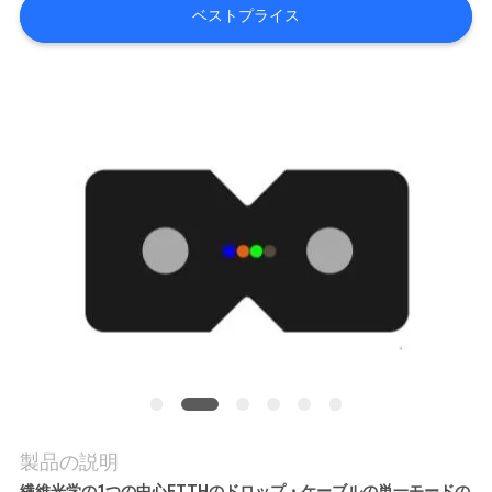
質
ベストプライス
管
理
私
達
に
連
絡
し
な
製品の説明
さ
繊維光学の1つの中心FTTHのドロップ・ケーブルの単一モードの