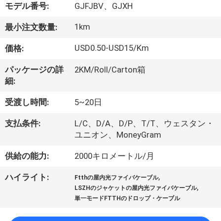
達
モデル番号:
GJFJBV、GJXH
に
1km
最小注文数量:
つ
USD0.50-USD15/Km
価格:
い
パッケージの詳
2KM/Roll/Carton箱
て
細:
受渡し時間:
5~20日
工
支払条件:
L/C、D/A、D/P、T/T、ウェスタン・
場
ユニオン、MoneyGram
旅
供給の能力:
2000キロメートル/月
行
,
ハイライト:
Ftthの屋内光ファイバケーブル
,
LSZHのジャケットの屋内光ファイバケーブル
単一モードFTTHのドロップ・ケーブル
品