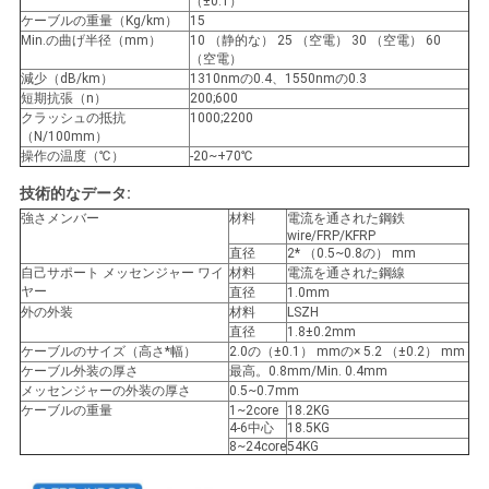
（±0.1）
ケーブルの重量（Kg/km）
15
Min.の曲げ半径（mm）
10 （静的な） 25 （空電） 30 （空電） 60
PRIVACY
（空電）
減少（dB/km）
1310nmの0.4、1550nmの0.3
POLICY
短期抗張（n）
200;600
クラッシュの抵抗
1000;2200
（N/100mm）
操作の温度（℃）
-20~+70℃
技術的なデータ:
強さメンバー
材料
電流を通された鋼鉄
wire/FRP/KFRP
直径
2* （0.5~0.8の） mm
自己サポート メッセンジャー ワイ
材料
電流を通された鋼線
ヤー
直径
1.0mm
外の外装
材料
LSZH
直径
1.8±0.2mm
ケーブルのサイズ（高さ*幅）
2.0の（±0.1） mmの× 5.2 （±0.2） mm
ケーブル外装の厚さ
最高。0.8mm/Min. 0.4mm
メッセンジャーの外装の厚さ
0.5~0.7mm
ケーブルの重量
1~2core
18.2KG
4-6中心
18.5KG
8~24core
54KG