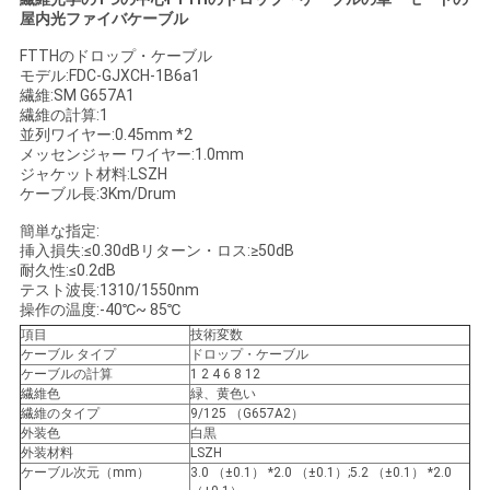
屋内光ファイバケーブル
い
FTTHのドロップ・ケーブル
モデル:FDC-GJXCH-1B6a1
繊維:SM G657A1
ニ
繊維の計算:1
並列ワイヤー:0.45mm *2
ュ
メッセンジャー ワイヤー:1.0mm
ジャケット材料:LSZH
ー
ケーブル長:3Km/Drum
簡単な指定:
ス
挿入損失:≤0.30dBリターン・ロス:≥50dB
耐久性:≤0.2dB
テスト波長:1310/1550nm
操作の温度:-40℃~ 85℃
場
項目
技術変数
合
ケーブル タイプ
ドロップ・ケーブル
ケーブルの計算
1 2 4 6 8 12
繊維色
緑、黄色い
繊維のタイプ
9/125 （G657A2）
地
外装色
白黒
外装材料
LSZH
ケーブル次元（mm）
3.0 （±0.1） *2.0 （±0.1）;5.2 （±0.1） *2.0
図