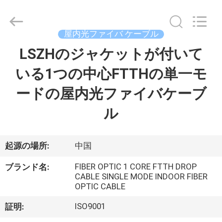
supplier.
Copyright
©
2021
-
屋内光ファイバ ケーブル
2025
Wuhan
Weiruo
LSZHのジャケットが付いて
家
Communication
Tech.
Co.,Ltd.
いる1つの中心FTTHの単一モ
All
Rights
プ
Reserved.
ードの屋内光ファイバケーブ
ロ
ル
ダ
ク
起源の場所:
中国
ト
FIBER OPTIC 1 CORE FTTH DROP
ブランド名:
CABLE SINGLE MODE INDOOR FIBER
OPTIC CABLE
私
ISO9001
証明: